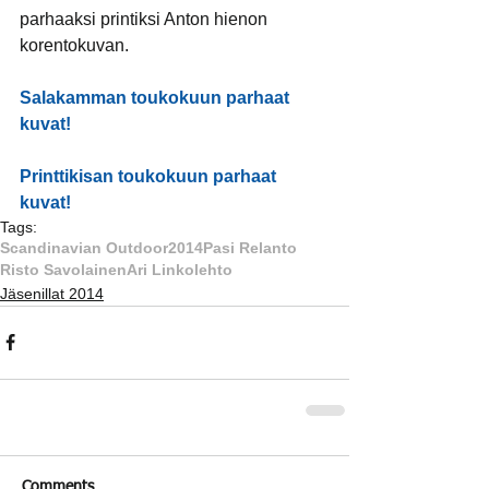
parhaaksi printiksi Anton hienon 
korentokuvan.
Salakamman toukokuun parhaat 
kuvat!
Printtikisan toukokuun parhaat 
kuvat!
Tags:
Scandinavian Outdoor
2014
Pasi Relanto
Risto Savolainen
Ari Linkolehto
Jäsenillat 2014
Comments