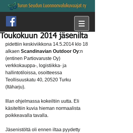
Toukokuun 2014 jäsenilta
pidettiin keskiviikkona 14.5.2014 klo 18 
alkaen
 Scandinavian Outdoor Oy
:n 
(entinen Partiovaruste Oy) 
verkkokauppa-, logistiikka- ja 
hallintotiloissa, osoitteessa 
Teollisuuskatu 40, 20520 Turku 
(Itäharju).
Illan ohjelmassa kokeiltiin uutta. Eli 
käsiteltiin kuvia hieman normaalista 
poikkeavalla tavalla.
Jäsenistöltä oli ennen iltaa pyydetty 