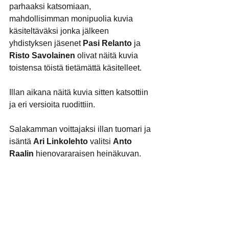
parhaaksi katsomiaan, 
mahdollisimman monipuolia kuvia 
käsiteltäväksi jonka jälkeen 
yhdistyksen jäsenet
 Pasi Relanto
 ja
Risto Savolainen
 olivat näitä kuvia 
toistensa töistä tietämättä käsitelleet.
Illan aikana näitä kuvia sitten katsottiin 
ja eri versioita ruodittiin.
Salakamman voittajaksi illan tuomari ja 
isäntä 
Ari Linkolehto
 valitsi 
Anto 
Raalin
 hienovararaisen heinäkuvan.