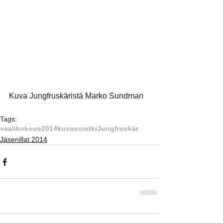
Kuva Jungfruskäristä Marko Sundman
Tags:
vaalikokous
2014
kuvausretki
Jungfruskär
Jäsenillat 2014