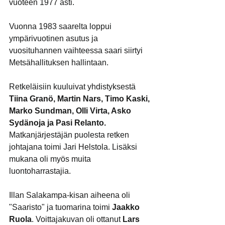
vuoteen 1977 asti.
Vuonna 1983 saarelta loppui 
ympärivuotinen asutus ja 
vuosituhannen vaihteessa saari siirtyi 
Metsähallituksen hallintaan.
Retkeläisiin kuuluivat yhdistyksestä 
Tiina Granö, Martin Nars, Timo Kaski, 
Marko Sundman, Olli Virta, Asko 
Sydänoja ja Pasi Relanto.
Matkanjärjestäjän puolesta retken 
johtajana toimi Jari Helstola. Lisäksi 
mukana oli myös muita 
luontoharrastajia.
Illan Salakampa-kisan aiheena oli 
"Saaristo" ja tuomarina toimi 
Jaakko 
Ruola
. Voittajakuvan oli ottanut 
Lars 