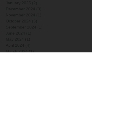
January 2025
(2)
2 posts
December 2024
(3)
3 posts
November 2024
(1)
1 post
October 2024
(5)
5 posts
September 2024
(1)
1 post
June 2024
(1)
1 post
May 2024
(1)
1 post
April 2024
(4)
4 posts
March 2024
(1)
1 post
February 2024
(3)
3 posts
January 2024
(3)
3 posts
December 2023
(2)
2 posts
November 2023
(2)
2 posts
October 2023
(2)
2 posts
September 2023
(1)
1 post
August 2023
(2)
2 posts
June 2023
(2)
2 posts
May 2023
(1)
1 post
April 2023
(3)
3 posts
March 2023
(2)
2 posts
February 2023
(3)
3 posts