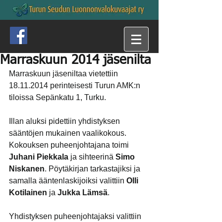
Marraskuun 2014 jäsenilta
Marraskuun jäseniltaa vietettiin 
18.11.2014 perinteisesti Turun AMK:n 
tiloissa Sepänkatu 1, Turku.
Illan aluksi pidettiin yhdistyksen 
sääntöjen mukainen vaalikokous. 
Kokouksen puheenjohtajana toimi 
Juhani Piekkala 
ja sihteerinä
 Simo 
Niskanen
. Pöytäkirjan tarkastajiksi ja 
samalla ääntenlaskijoiksi valittiin
 Olli 
Kotilainen
 ja 
Jukka Lämsä
.
Yhdistyksen puheenjohtajaksi valittiin 