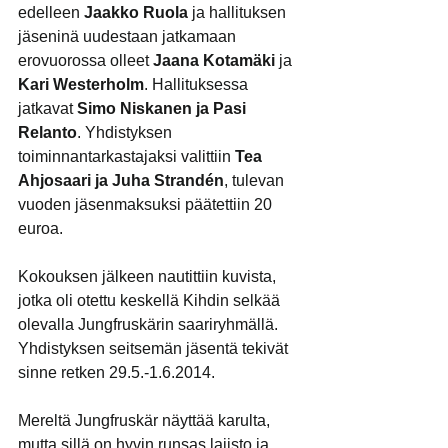
edelleen 
Jaakko Ruola
 ja hallituksen 
jäseninä uudestaan jatkamaan 
erovuorossa olleet 
Jaana Kotamäki
 ja
Kari Westerholm
. Hallituksessa 
jatkavat
 Simo Niskanen ja Pasi 
Relanto
. Yhdistyksen 
toiminnantarkastajaksi valittiin
 Tea 
Ahjosaari ja Juha Strandén
, tulevan 
vuoden jäsenmaksuksi päätettiin 20 
euroa.
Kokouksen jälkeen nautittiin kuvista, 
jotka oli otettu keskellä Kihdin selkää 
olevalla Jungfruskärin saariryhmällä. 
Yhdistyksen seitsemän jäsentä tekivät 
sinne retken 29.5.-1.6.2014.
Mereltä Jungfruskär näyttää karulta, 
mutta sillä on hyvin runsas lajisto ja 