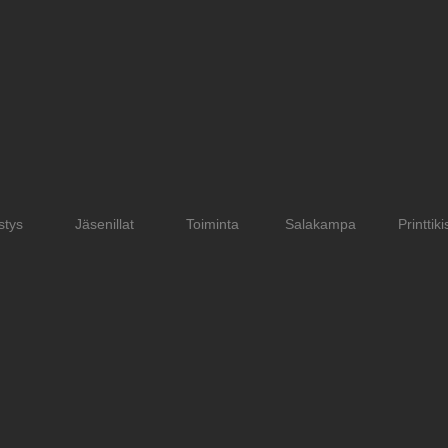
stys
Jäsenillat
Toiminta
Salakampa
Printtiki