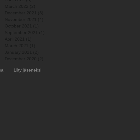
March 2022
(2)
2 posts
December 2021
(3)
3 posts
November 2021
(4)
4 posts
October 2021
(1)
1 post
September 2021
(1)
1 post
April 2021
(1)
1 post
March 2021
(1)
1 post
January 2021
(2)
2 posts
December 2020
(2)
2 posts
sa
Liity jäseneksi