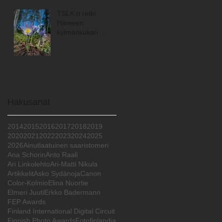
TSLK:n retki
Hämeen
kylmänkukan
maisemiin
Hakusanat
2014
2015
2016
2017
2018
2019
2020
2021
2022
2023
2024
2025
2026
Ainutlaatuinen saaristomeri
Ana Schorin
Anto Raali
Ari Linkolehto
Ari-Matti Nikula
Artikkelit
Asko Sydänoja
Canon
Color-Kolmio
Elina Nuortie
Elmeri Juuti
Erkko Badermann
FEP Awards
Finland International Digital Circuit
Finnish Photo Awards
Fotofinlandia