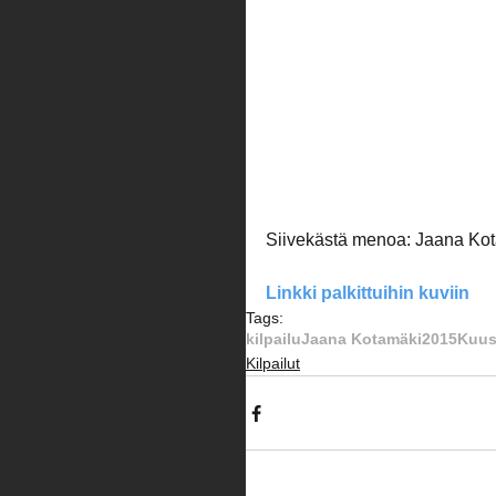
Siivekästä menoa: Jaana Ko
Linkki palkittuihin kuviin
Tags:
kilpailu
Jaana Kotamäki
2015
Kuus
Kilpailut