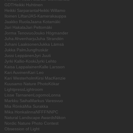
GDT
Heikki Huhtinen
Heikki Sarparanta
Heikki Willamo
Iloinen Liftari
JAS-Kamerakauppa
Jaakko Ruola
Jaana Kotamäki
Jari Hakala
Jari Peltomäki
Jorma Tenovuo
Jouko Högmander
Juha Ahvenharju
Juha Strandén
Juhani Laaksonen
Jukka Lämsä
Jukka Palm
Jungfruskär
Jussi Leppänen
Jyri Juuti
Jyrki Kallio-Koski
Jyrki Lehto
Kaisa Lappalainen
Kalle Larsson
Kari Auvinen
Kari Leo
Kari Westerholm
Kirsi MacKenzie
Kuusamo Nature Photo
Kökar
Lightpress
Lightroom
Lisse Tarnanen
Logomo
Lonna
Markku Saiha
Markus Varesvuo
Mia Rönkä
Mia Surakka
Mika Honkalinna
NFFF
NNPC
Natural Landscape Awards
Nikon
Nordic Nature Photo Contest
Obsession of Light