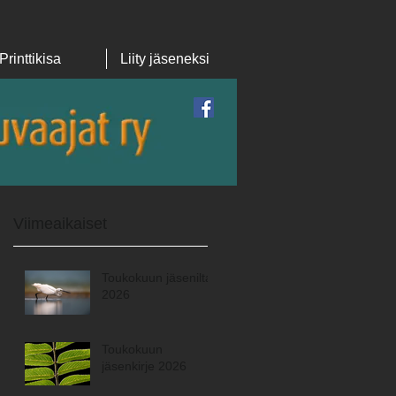
Printtikisa
Liity jäseneksi
Featured Posts
Viimeaikaiset
Toukokuun jäsenilta
2026
Toukokuun
jäsenkirje 2026