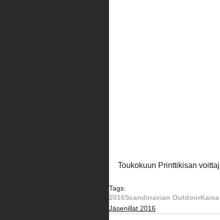
Toukokuun Printtikisan voittaj
Tags:
2016
Scandinavian Outdoor
Kaisa
Jäsenillat 2016