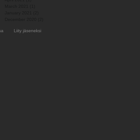
March 2021
(1)
1 post
January 2021
(2)
2 posts
December 2020
(2)
2 posts
sa
Liity jäseneksi