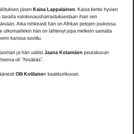
allituksen jäsen 
Kaisa Lappalainen
. Kaisa kertoi hyvien 
a tavalla valokuvausharrastuksestaan ihan sen 
päivään. Aika rohkeasti hän on Afrikan petojen joukossa 
le ulkomaillekin hän on lähtenyt jopa melkein samalta 
verin kanssa sovittu.
omari ja hän valitsi 
Jaana Kotamäen
 peurakuvan 
aiheena oli "Nisäkäs".
äänesti 
Olli Kotilaise
n kaakkurikuvan.