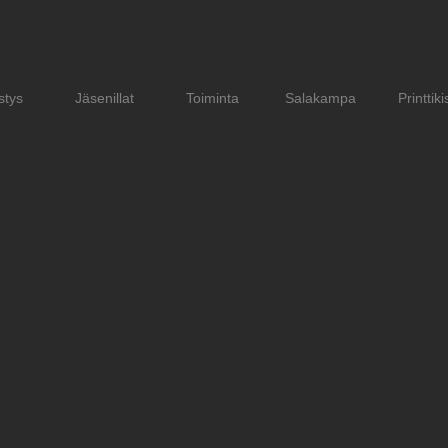
stys
Jäsenillat
Toiminta
Salakampa
Printtiki