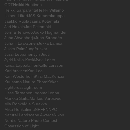
GDT
Heikki Huhtinen
Heikki Sarparanta
Heikki Willamo
Iloinen Liftari
JAS-Kamerakauppa
Jaakko Ruola
Jaana Kotamäki
Jari Hakala
Jari Peltomäki
Jorma Tenovuo
Jouko Högmander
Juha Ahvenharju
Juha Strandén
Juhani Laaksonen
Jukka Lämsä
Jukka Palm
Jungfruskär
Jussi Leppänen
Jyri Juuti
Jyrki Kallio-Koski
Jyrki Lehto
Kaisa Lappalainen
Kalle Larsson
Kari Auvinen
Kari Leo
Kari Westerholm
Kirsi MacKenzie
Kuusamo Nature Photo
Kökar
Lightpress
Lightroom
Lisse Tarnanen
Logomo
Lonna
Markku Saiha
Markus Varesvuo
Mia Rönkä
Mia Surakka
Mika Honkalinna
NFFF
NNPC
Natural Landscape Awards
Nikon
Nordic Nature Photo Contest
Obsession of Light