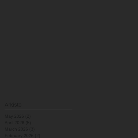
Arkisto
May 2026
(2)
2 posts
April 2026
(5)
5 posts
March 2026
(3)
3 posts
February 2026
(2)
2 posts