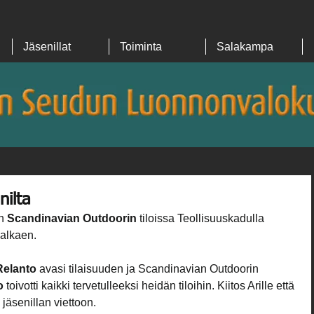
Jäsenillat
Toiminta
Salakampa
ilta
n 
Scandinavian Outdoorin
 tiloissa Teollisuuskadulla 
 alkaen.
Relanto
 avasi tilaisuuden ja Scandinavian Outdoorin 
o
 toivotti kaikki tervetulleeksi heidän tiloihin. Kiitos Arille että 
 jäsenillan viettoon.