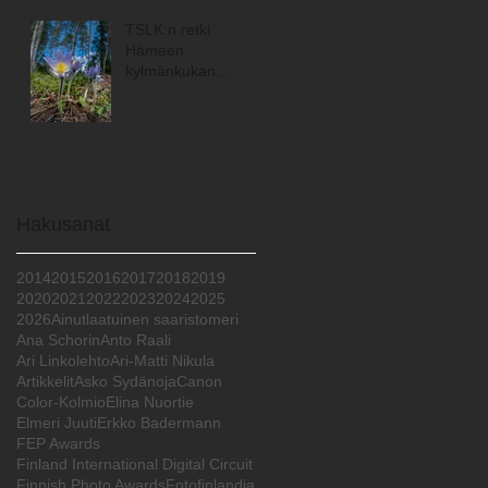
TSLK:n retki
Hämeen
kylmänkukan
maisemiin
Hakusanat
2014
2015
2016
2017
2018
2019
2020
2021
2022
2023
2024
2025
2026
Ainutlaatuinen saaristomeri
Ana Schorin
Anto Raali
Ari Linkolehto
Ari-Matti Nikula
Artikkelit
Asko Sydänoja
Canon
Color-Kolmio
Elina Nuortie
Elmeri Juuti
Erkko Badermann
FEP Awards
Finland International Digital Circuit
Finnish Photo Awards
Fotofinlandia