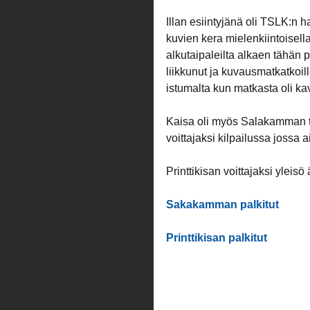
Illan esiintyjänä oli TSLK:n h
kuvien kera mielenkiintoisell
alkutaipaleilta alkaen tähän 
liikkunut ja kuvausmatkatkoil
istumalta kun matkasta oli ka
Kaisa oli myös Salakamman tu
voittajaksi kilpailussa jossa 
Printtikisan voittajaksi yleisö 
Sakakamman palkitut
Printtikisan palkitut