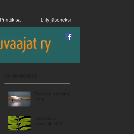
Printtikisa
Liity jäseneksi
Featured Posts
Viimeaikaiset
Toukokuun jäsenilta
2026
Toukokuun
jäsenkirje 2026