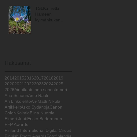
TSLK:n retki
Hämeen
kylmänkukan
maisemiin
Hakusanat
2014
2015
2016
2017
2018
2019
2020
2021
2022
2023
2024
2025
2026
Ainutlaatuinen saaristomeri
Ana Schorin
Anto Raali
Ari Linkolehto
Ari-Matti Nikula
Artikkelit
Asko Sydänoja
Canon
Color-Kolmio
Elina Nuortie
Elmeri Juuti
Erkko Badermann
FEP Awards
Finland International Digital Circuit
Finnish Photo Awards
Fotofinlandia