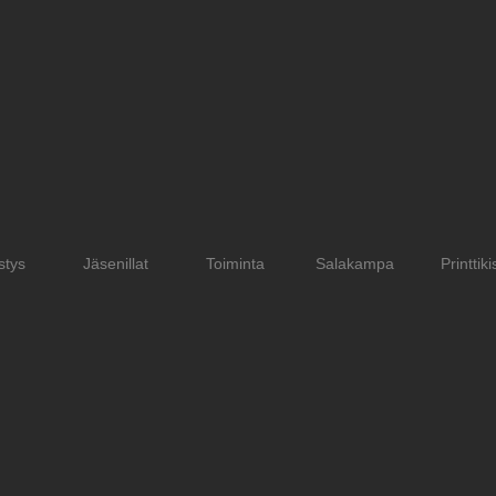
stys
Jäsenillat
Toiminta
Salakampa
Printtiki