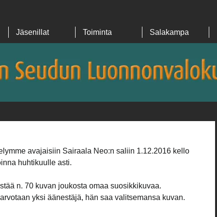
Jäsenillat
Toiminta
Salakampa
elymme avajaisiin Sairaala Neo:n saliin 1.12.2016 kello 
inna huhtikuulle asti.
estää n. 70 kuvan joukosta omaa suosikkikuvaa.
arvotaan yksi äänestäjä, hän saa valitsemansa kuvan.