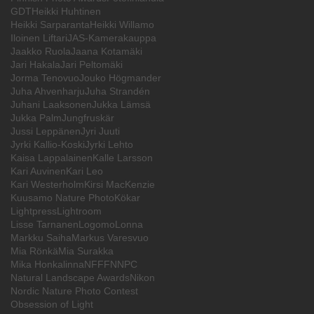
GDT
Heikki Huhtinen
Heikki Sarparanta
Heikki Willamo
Iloinen Liftari
JAS-Kamerakauppa
Jaakko Ruola
Jaana Kotamäki
Jari Hakala
Jari Peltomäki
Jorma Tenovuo
Jouko Högmander
Juha Ahvenharju
Juha Strandén
Juhani Laaksonen
Jukka Lämsä
Jukka Palm
Jungfruskär
Jussi Leppänen
Jyri Juuti
Jyrki Kallio-Koski
Jyrki Lehto
Kaisa Lappalainen
Kalle Larsson
Kari Auvinen
Kari Leo
Kari Westerholm
Kirsi MacKenzie
Kuusamo Nature Photo
Kökar
Lightpress
Lightroom
Lisse Tarnanen
Logomo
Lonna
Markku Saiha
Markus Varesvuo
Mia Rönkä
Mia Surakka
Mika Honkalinna
NFFF
NNPC
Natural Landscape Awards
Nikon
Nordic Nature Photo Contest
Obsession of Light