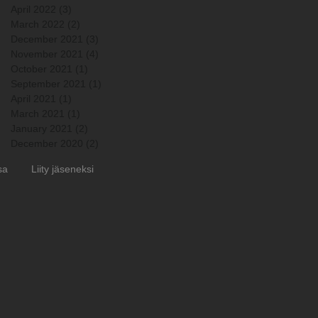
April 2022
(3)
3 posts
March 2022
(2)
2 posts
December 2021
(3)
3 posts
November 2021
(4)
4 posts
October 2021
(1)
1 post
September 2021
(1)
1 post
April 2021
(1)
1 post
March 2021
(1)
1 post
January 2021
(2)
2 posts
December 2020
(2)
2 posts
sa
Liity jäseneksi