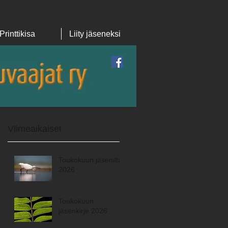
Printtikisa
Liity jäseneksi
Featured Posts
Viimeaikaiset
Toukokuun jäsenilta
2026
Toukokuun
jäsenkirje 2026