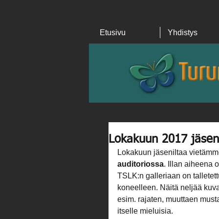
Etusivu
Yhdistys
Lokakuun 2017 jäsen
Lokakuun jäseniltaa vietämm
auditoriossa
. Illan aiheena o
TSLK:n galleriaan on talletet
koneelleen. Näitä neljää kuva
esim. rajaten, muuttaen musta
itselle mieluisia.