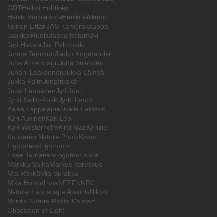
GDT
Heikki Huhtinen
Heikki Sarparanta
Heikki Willamo
Iloinen Liftari
JAS-Kamerakauppa
Jaakko Ruola
Jaana Kotamäki
Jari Hakala
Jari Peltomäki
Jorma Tenovuo
Jouko Högmander
Juha Ahvenharju
Juha Strandén
Juhani Laaksonen
Jukka Lämsä
Jukka Palm
Jungfruskär
Jussi Leppänen
Jyri Juuti
Jyrki Kallio-Koski
Jyrki Lehto
Kaisa Lappalainen
Kalle Larsson
Kari Auvinen
Kari Leo
Kari Westerholm
Kirsi MacKenzie
Kuusamo Nature Photo
Kökar
Lightpress
Lightroom
Lisse Tarnanen
Logomo
Lonna
Markku Saiha
Markus Varesvuo
Mia Rönkä
Mia Surakka
Mika Honkalinna
NFFF
NNPC
Natural Landscape Awards
Nikon
Nordic Nature Photo Contest
Obsession of Light