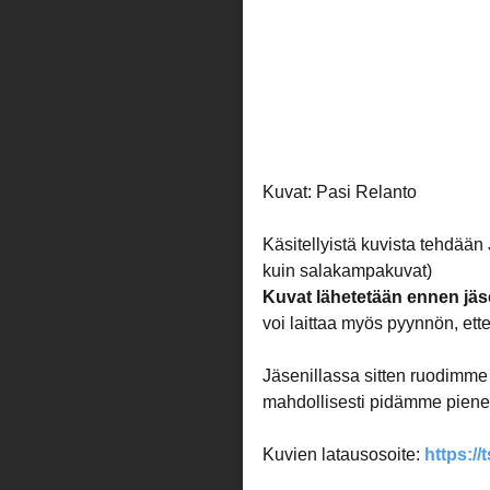
Kuvat: Pasi Relanto
Käsitellyistä kuvista tehdään
kuin salakampakuvat)
Kuvat lähetetään ennen jäs
voi laittaa myös pyynnön, ette
Jäsenillassa sitten ruodimme
mahdollisesti pidämme piene
Kuvien latausosoite: 
https://