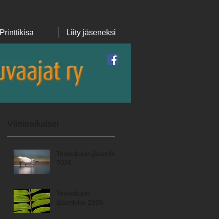
Printtikisa
Liity jäseneksi
Featured Posts
Viimeaikaiset
Toukokuun jäsenilta
2026
Toukokuun
jäsenkirje 2026