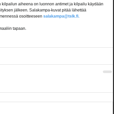
pailun aiheena on luonnon antimet ja kilpailu käydään 
sityksen jälkeen. Salakampa-kuvat pitää lähettää 
 mennessä osoitteeseen 
salakampa@tslk.fi.
maaliin tapaan.