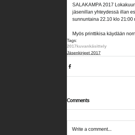
SALAKAMPA 2017 Lokakuun kil
jäsenillan yhteydessä illan e
sunnuntaina 22.10 klo 21:00
Myös printtikisa käydään nor
Tags:
2017
kuvankäsittely
Jäsenkirjeet 2017
Comments
Write a comment...