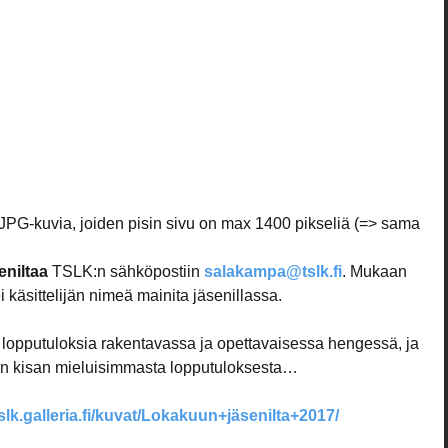
 JPG-kuvia, joiden pisin sivu on max 1400 pikseliä (=> sama 
eniltaa
 TSLK:n sähköpostiin 
salakampa@tslk.fi
. Mukaan 
i käsittelijän nimeä mainita jäsenillassa.
 lopputuloksia rakentavassa ja opettavaisessa hengessä, ja 
n kisan mieluisimmasta lopputuloksesta…
tslk.galleria.fi/kuvat/Lokakuun+jäsenilta+2017/