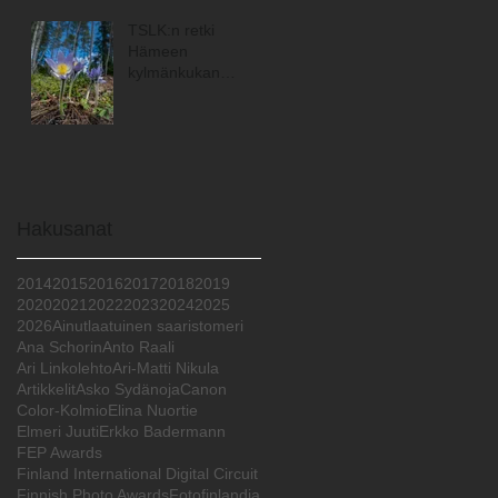
TSLK:n retki
Hämeen
kylmänkukan
maisemiin
Hakusanat
2014
2015
2016
2017
2018
2019
2020
2021
2022
2023
2024
2025
2026
Ainutlaatuinen saaristomeri
Ana Schorin
Anto Raali
Ari Linkolehto
Ari-Matti Nikula
Artikkelit
Asko Sydänoja
Canon
Color-Kolmio
Elina Nuortie
Elmeri Juuti
Erkko Badermann
FEP Awards
Finland International Digital Circuit
Finnish Photo Awards
Fotofinlandia