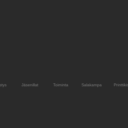
stys
Jäsenillat
Toiminta
Salakampa
Printtiki