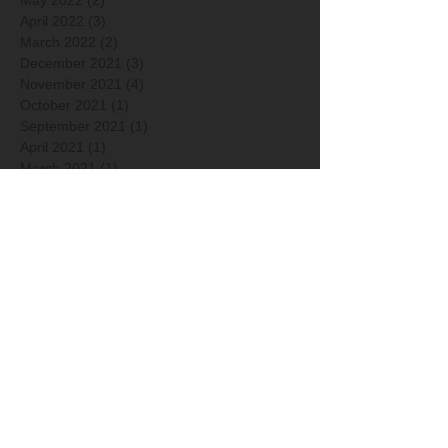
May 2022
(2)
2 posts
April 2022
(3)
3 posts
March 2022
(2)
2 posts
December 2021
(3)
3 posts
November 2021
(4)
4 posts
October 2021
(1)
1 post
September 2021
(1)
1 post
April 2021
(1)
1 post
March 2021
(1)
1 post
January 2021
(2)
2 posts
December 2020
(2)
2 posts
Arkisto
Hakusanat
2014
2015
2016
2017
2018
2019
2020
2021
2022
2023
2024
2025
2026
Ainutlaatuinen saaristomeri
Ana Schorin
Anto Raali
Ari Linkolehto
Ari-Matti Nikula
Artikkelit
Asko Sydänoja
Canon
Color-Kolmio
Elina Nuortie
Elmeri Juuti
Erkko Badermann