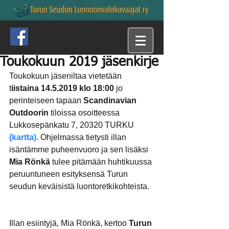
Toukokuun 2019 jäsenkirje
Toukokuun jäseniltaa vietetään 
t
iistaina 14.5.2019 klo 18:00 
jo 
perinteiseen tapaan 
Scandinavian 
Outdoorin
 tiloissa osoitteessa 
Lukkosepänkatu 7, 20320 TURKU
(kartta)
. Ohjelmassa tietysti illan 
isäntämme puheenvuoro ja sen lisäksi 
Mia Rönkä
 tulee pitämään huhtikuussa 
peruuntuneen esityksensä Turun 
seudun keväisistä luontoretkikohteista.
Illan esiintyjä, Mia Rönkä, kertoo 
Turun 