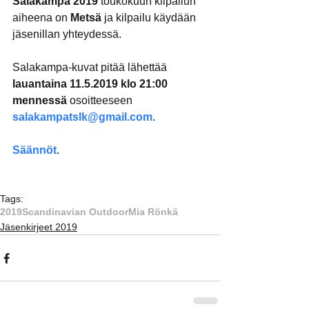
Salakampa 2019
 toukokuun kilpailun 
aiheena on 
Metsä
 ja kilpailu käydään 
jäsenillan yhteydessä.
Salakampa-kuvat pitää lähettää 
lauantaina 11.5.2019 klo 21:00 
mennessä
 osoitteeseen 
salakampatslk@gmail.com
.
Säännöt
.
Tags:
2019
Scandinavian Outdoor
Mia Rönkä
Jäsenkirjeet 2019