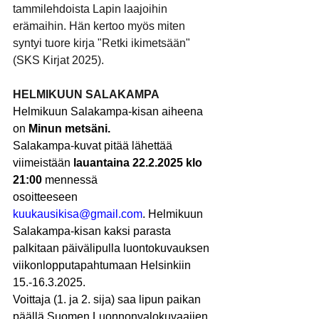
tammilehdoista Lapin laajoihin 
erämaihin. Hän kertoo myös miten 
syntyi tuore kirja "Retki ikimetsään" 
(SKS Kirjat 2025).
HELMIKUUN SALAKAMPA
Helmikuun Salakampa-kisan aiheena 
on 
Minun metsäni.
Salakampa-kuvat pitää lähettää 
viimeistään 
lauantaina 22.2.2025 klo 
21:00
 mennessä
osoitteeseen 
kuukausikisa@gmail.com
. Helmikuun 
Salakampa-kisan kaksi parasta
palkitaan päivälipulla luontokuvauksen 
viikonlopputapahtumaan Helsinkiin 
15.-16.3.2025.
Voittaja (1. ja 2. sija) saa lipun paikan 
päällä Suomen Luonnonvalokuvaajien 