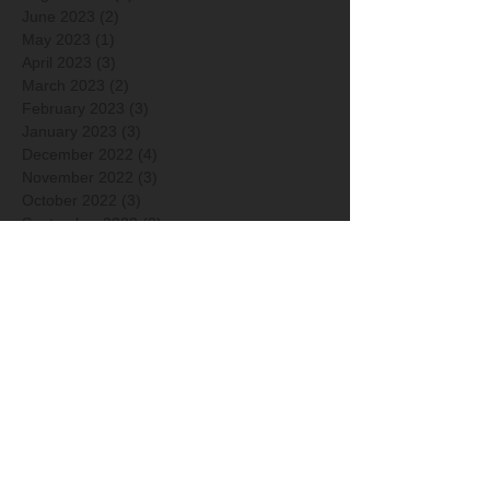
June 2023
(2)
2 posts
May 2023
(1)
1 post
April 2023
(3)
3 posts
March 2023
(2)
2 posts
February 2023
(3)
3 posts
January 2023
(3)
3 posts
December 2022
(4)
4 posts
November 2022
(3)
3 posts
October 2022
(3)
3 posts
September 2022
(3)
3 posts
May 2022
(2)
2 posts
April 2022
(3)
3 posts
March 2022
(2)
2 posts
December 2021
(3)
3 posts
November 2021
(4)
4 posts
October 2021
(1)
1 post
September 2021
(1)
1 post
April 2021
(1)
1 post
March 2021
(1)
1 post
January 2021
(2)
2 posts
December 2020
(2)
2 posts