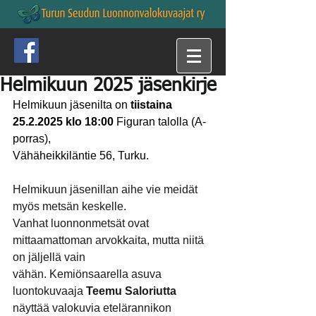
Helmikuun 2025 jäsenkirje
Helmikuun jäsenilta on 
tiistaina 
25.2.2025 klo 18:00 
Figuran talolla (A-
porras),
Vähäheikkiläntie 56, Turku.
Helmikuun jäsenillan aihe vie meidät 
myös metsän keskelle.
Vanhat luonnonmetsät ovat 
mittaamattoman arvokkaita, mutta niitä 
on jäljellä vain
vähän. Kemiönsaarella asuva 
luontokuvaaja 
Teemu Saloriutta
näyttää valokuvia etelärannikon 