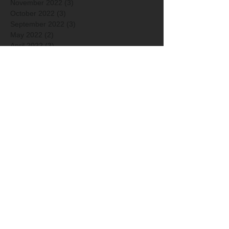
November 2022
(3)
3 posts
October 2022
(3)
3 posts
September 2022
(3)
3 posts
May 2022
(2)
2 posts
April 2022
(3)
3 posts
March 2022
(2)
2 posts
December 2021
(3)
3 posts
November 2021
(4)
4 posts
October 2021
(1)
1 post
September 2021
(1)
1 post
April 2021
(1)
1 post
March 2021
(1)
1 post
January 2021
(2)
2 posts
December 2020
(2)
2 posts
Arkisto
Hakusanat
2014
2015
2016
2017
2018
2019
2020
2021
2022
2023
2024
2025
2026
Ainutlaatuinen saaristomeri
Ana Schorin