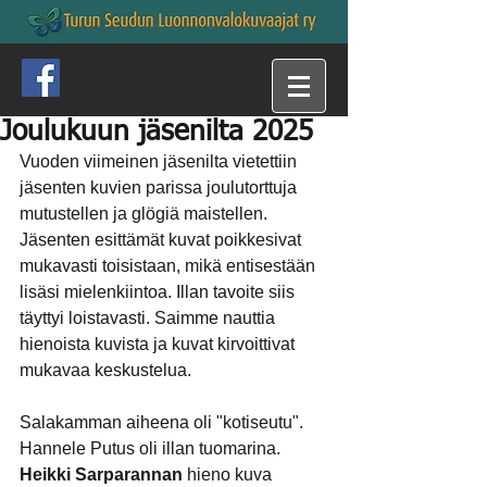
Joulukuun jäsenilta 2025
Vuoden viimeinen jäsenilta vietettiin 
jäsenten kuvien parissa joulutorttuja 
mutustellen ja glögiä maistellen. 
Jäsenten esittämät kuvat poikkesivat 
mukavasti toisistaan, mikä entisestään 
lisäsi mielenkiintoa. Illan tavoite siis 
täyttyi loistavasti. Saimme nauttia 
hienoista kuvista ja kuvat kirvoittivat 
mukavaa keskustelua.
Salakamman aiheena oli "kotiseutu". 
Hannele Putus oli illan tuomarina. 
Heikki Sarparannan
 hieno kuva 