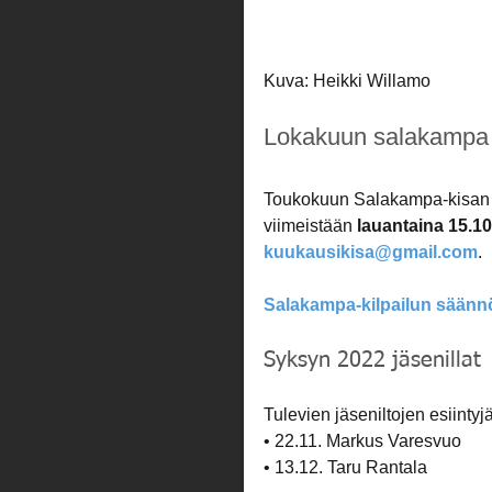
Kuva: Heikki Willamo
Lokakuun salakampa
Toukokuun Salakampa-kisan 
viimeistään
 lauantaina 15.1
kuukausikisa@gmail.com
.
Salakampa-kilpailun säännö
Syksyn 2022 jäsenillat
Tulevien jäseniltojen esiintyj
• 22.11. Markus Varesvuo
• 13.12. Taru Rantala