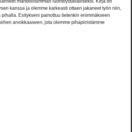
nneet mahdollisimman luontoystävälliseksi. Kirja on 
ysen kanssa ja olemme karkeasti ottaen jakaneet työn niin, 
ä pihalla. Esitykseni painottuu tietenkin enimmäkseen 
siihen arvokkaaseen, jota olemme pihapiiristämme 