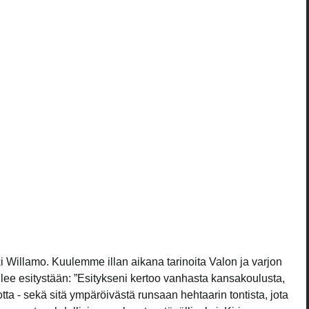
illamo. Kuulemme illan aikana tarinoita Valon ja varjon 
ailee esitystään: ”Esitykseni kertoo vanhasta kansakoulusta, 
a - sekä sitä ympäröivästä runsaan hehtaarin tontista, jota 