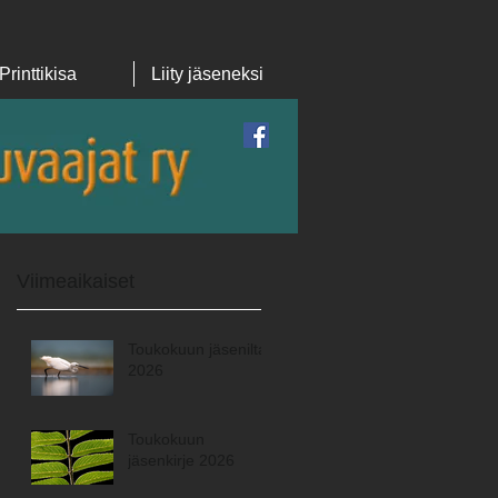
Printtikisa
Liity jäseneksi
Featured Posts
Viimeaikaiset
Toukokuun jäsenilta
2026
Toukokuun
jäsenkirje 2026