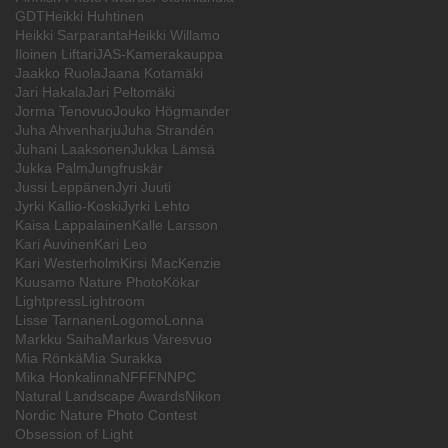
GDT
Heikki Huhtinen
Heikki Sarparanta
Heikki Willamo
Iloinen Liftari
JAS-Kamerakauppa
Jaakko Ruola
Jaana Kotamäki
Jari Hakala
Jari Peltomäki
Jorma Tenovuo
Jouko Högmander
Juha Ahvenharju
Juha Strandén
Juhani Laaksonen
Jukka Lämsä
Jukka Palm
Jungfruskär
Jussi Leppänen
Jyri Juuti
Jyrki Kallio-Koski
Jyrki Lehto
Kaisa Lappalainen
Kalle Larsson
Kari Auvinen
Kari Leo
Kari Westerholm
Kirsi MacKenzie
Kuusamo Nature Photo
Kökar
Lightpress
Lightroom
Lisse Tarnanen
Logomo
Lonna
Markku Saiha
Markus Varesvuo
Mia Rönkä
Mia Surakka
Mika Honkalinna
NFFF
NNPC
Natural Landscape Awards
Nikon
Nordic Nature Photo Contest
Obsession of Light