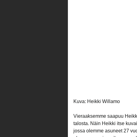
Kuva: Heikki Willamo
Vieraaksemme saapuu Heikki W
talosta. Näin Heikki itse kuv
jossa olemme asuneet 27 vuott