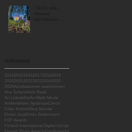
TSLK:n retki
Hämeen
kylmänkukan
maisemiin
Hakusanat
2014
2015
2016
2017
2018
2019
2020
2021
2022
2023
2024
2025
2026
Ainutlaatuinen saaristomeri
Ana Schorin
Anto Raali
Ari Linkolehto
Ari-Matti Nikula
Artikkelit
Asko Sydänoja
Canon
Color-Kolmio
Elina Nuortie
Elmeri Juuti
Erkko Badermann
FEP Awards
Finland International Digital Circuit
Finnish Photo Awards
Fotofinlandia