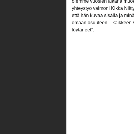
olemme vuosien aikana muoka
yhteystyö vaimoni Kikka Niitt
että hän kuvaa sisällä ja min
omaan osuuteeni - kaikkeen 
löytäneet”.