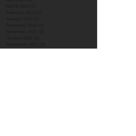
March 2023
(2)
2 posts
February 2023
(3)
3 posts
January 2023
(3)
3 posts
December 2022
(4)
4 posts
November 2022
(3)
3 posts
October 2022
(3)
3 posts
September 2022
(3)
3 posts
May 2022
(2)
2 posts
April 2022
(3)
3 posts
March 2022
(2)
2 posts
December 2021
(3)
3 posts
November 2021
(4)
4 posts
October 2021
(1)
1 post
September 2021
(1)
1 post
April 2021
(1)
1 post
March 2021
(1)
1 post
January 2021
(2)
2 posts
December 2020
(2)
2 posts
Arkisto