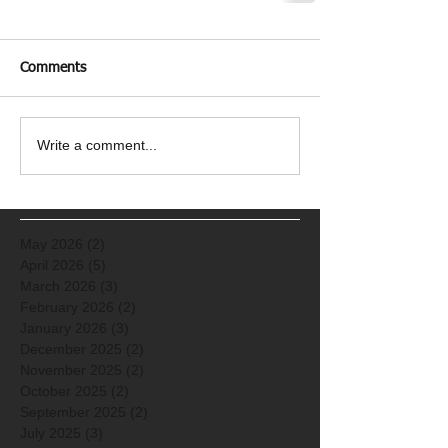
Comments
Write a comment...
May 2026
(2)
2 posts
April 2026
(5)
5 posts
March 2026
(3)
3 posts
February 2026
(2)
2 posts
January 2026
(3)
3 posts
December 2025
(2)
2 posts
November 2025
(2)
2 posts
October 2025
(2)
2 posts
September 2025
(2)
2 posts
July 2025
(3)
3 posts