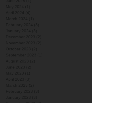
June 2024
(1)
1 post
May 2024
(1)
1 post
April 2024
(4)
4 posts
March 2024
(1)
1 post
February 2024
(3)
3 posts
January 2024
(3)
3 posts
December 2023
(2)
2 posts
November 2023
(2)
2 posts
October 2023
(2)
2 posts
September 2023
(1)
1 post
August 2023
(2)
2 posts
June 2023
(2)
2 posts
May 2023
(1)
1 post
April 2023
(3)
3 posts
March 2023
(2)
2 posts
February 2023
(3)
3 posts
January 2023
(3)
3 posts
December 2022
(4)
4 posts
November 2022
(3)
3 posts
October 2022
(3)
3 posts
September 2022
(3)
3 posts
May 2022
(2)
2 posts