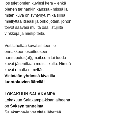
jos tulet omien kuviesi kera – ehkä 
pienen tarinankin kanssa - missä ja 
miten kuva on syntynyt, mikä siinä 
miellyttää itseäsi ja onko jotain, johon 
toivot saavasi muilta osallistujilta 
vinkkejä ja mielipiteitä.
Voit lähettää kuvat sihteerille 
ennakkoon osoitteeseen 
hansuputus(at)
gmail.com
 tai tuoda 
kuvat jäseniltaan muistitikulla. 
Nimeä 
kuvat omalla nimelläsi.
Vietetään yhdessä kiva ilta 
luontokuvien äärellä!
LOKAKUUN SALAKAMPA
Lokakuun Salakampa-kisan aiheena 
on 
Syksyn tunnelma.
Salakampa-kuvat pitää lähettää 