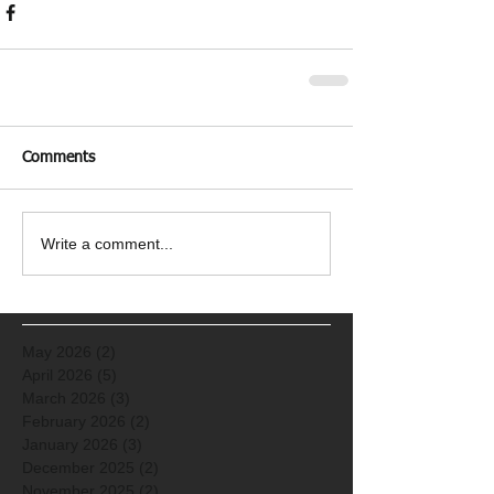
Comments
Write a comment...
May 2026
(2)
2 posts
April 2026
(5)
5 posts
March 2026
(3)
3 posts
February 2026
(2)
2 posts
January 2026
(3)
3 posts
December 2025
(2)
2 posts
November 2025
(2)
2 posts