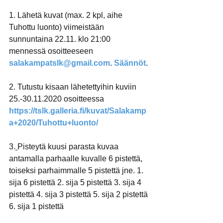
1. Lähetä kuvat (max. 2 kpl, aihe 
Tuhottu luonto) viimeistään 
sunnuntaina 22.11. klo 21:00 
mennessä osoitteeseen 
salakampatslk@gmail.com
. 
Säännöt
.
2. Tutustu kisaan lähetettyihin kuviin 
25.-30.11.2020 osoitteessa 
https://tslk.galleria.fi/kuvat/Salakamp
a+2020/Tuhottu+luonto/
3.
Pisteytä kuusi parasta kuvaa 
antamalla parhaalle kuvalle 6 pistettä, 
toiseksi parhaimmalle 5 pistettä jne. 1. 
sija 6 pistettä 2. sija 5 pistettä 3. sija 4 
pistettä 4. sija 3 pistettä 5. sija 2 pistettä 
6. sija 1 pistettä