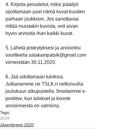
4. Kirjoita perustelut, miksi päädyit 
sijoittamaan juuri nämä kuvat kuuden 
parhaan joukkoon. Jos sanottavaa 
riittää muistakin kuvista, voit aivan 
hyvin arvioida ihan kaikki kuvat.
5. Lähetä pisteytyksesi ja arviointisi 
osoitteella salakampatslk@gmail.com 
viimeistään 30.11.2020.
6. Jää odottamaan tuloksia. 
Julkaisemme ne TSLK:n nettisivuilla 
joulukuun alkupuolella. Ilmoitamme s-
postitse, kun tulokset ja kooste 
arvioinneista on valmiina.
Tags:
2020
Jäsenkirjeet 2020