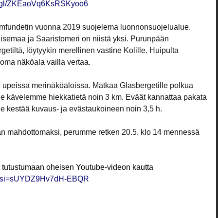
oo.gl/ZKEaoVq6KsRSKyoo6
mfundetin vuonna 2019 suojelema luonnonsuojelualue.
semaa ja Saaristomeri on niistä yksi. Purunpään
tiltä, löytyykin merellinen vastine Kolille. Huipulta
koma näköala vailla vertaa.
e upeissa merinäköaloissa. Matkaa Glasbergetille polkua
ille kävelemme hiekkatietä noin 3 km. Eväät kannattaa pakata
le kestää kuvaus- ja evästaukoineen noin 3,5 h.
van mahdottomaksi, perumme retken 20.5. klo 14 mennessä
tutustumaan oheisen Youtube-videon kautta
5-8?si=sUYDZ9Hv7dH-EBQR