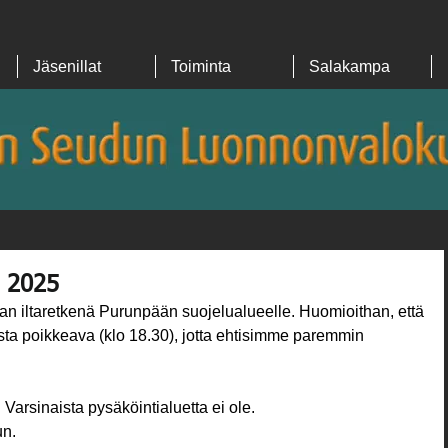
Jäsenillat
Toiminta
Salakampa
e 2025
aan iltaretkenä Purunpään suojelualueelle. Huomioithan, että
sta poikkeava (klo 18.30), jotta ehtisimme paremmin 
Varsinaista pysäköintialuetta ei ole.
un.