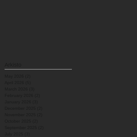
Arkisto
May 2026
(2)
2 posts
April 2026
(5)
5 posts
March 2026
(3)
3 posts
February 2026
(2)
2 posts
January 2026
(3)
3 posts
December 2025
(2)
2 posts
November 2025
(2)
2 posts
October 2025
(2)
2 posts
September 2025
(2)
2 posts
July 2025
(3)
3 posts