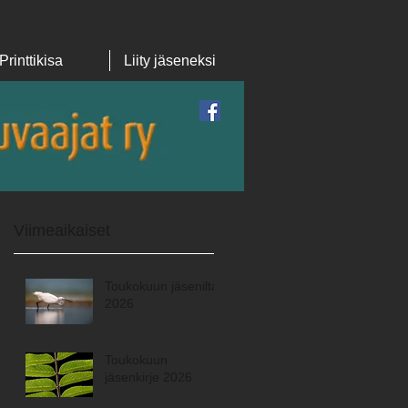
Printtikisa
Liity jäseneksi
Featured Posts
Viimeaikaiset
Toukokuun jäsenilta
2026
Toukokuun
jäsenkirje 2026