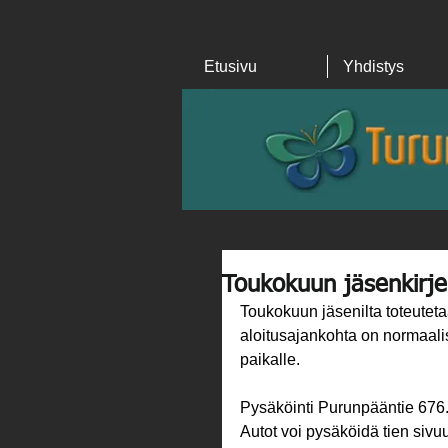
Etusivu
Yhdistys
Toukokuun jäsenkirj
Toukokuun jäsenilta toteutet
aloitusajankohta on normaali
paikalle.
Pysäköinti Purunpääntie 676. 
Autot voi pysäköidä tien sivu