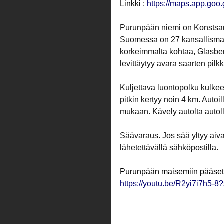
Linkki : 
https://maps.app.g
Purunpään niemi on Konstsa
Suomessa on 27 kansallismai
korkeimmalta kohtaa, Glasberge
levittäytyy avara saarten pilk
Kuljettava luontopolku kulke
pitkin kertyy noin 4 km. Auto
mukaan. Kävely autolta autol
Säävaraus. Jos sää yltyy ai
lähetettävällä sähköpostilla.
Purunpään maisemiin pääset 
https://youtu.be/R2yi7i7h