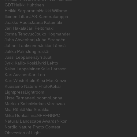
GDT
Heikki Huhtinen
Heikki Sarparanta
Heikki Willamo
Iloinen Liftari
JAS-Kamerakauppa
Jaakko Ruola
Jaana Kotamäki
Jari Hakala
Jari Peltomäki
Jorma Tenovuo
Jouko Högmander
Juha Ahvenharju
Juha Strandén
Juhani Laaksonen
Jukka Lämsä
Jukka Palm
Jungfruskär
Jussi Leppänen
Jyri Juuti
Jyrki Kallio-Koski
Jyrki Lehto
Kaisa Lappalainen
Kalle Larsson
Kari Auvinen
Kari Leo
Kari Westerholm
Kirsi MacKenzie
Kuusamo Nature Photo
Kökar
Lightpress
Lightroom
Lisse Tarnanen
Logomo
Lonna
Markku Saiha
Markus Varesvuo
Mia Rönkä
Mia Surakka
Mika Honkalinna
NFFF
NNPC
Natural Landscape Awards
Nikon
Nordic Nature Photo Contest
Obsession of Light