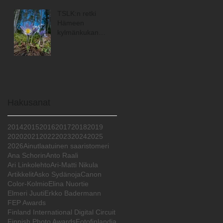
TSLK:n retki
Hämeen
kylmänkukan
maisemiin
Hakusanat
2014
2015
2016
2017
2018
2019
2020
2021
2022
2023
2024
2025
2026
Ainutlaatuinen saaristomeri
Ana Schorin
Anto Raali
Ari Linkolehto
Ari-Matti Nikula
Artikkelit
Asko Sydänoja
Canon
Color-Kolmio
Elina Nuortie
Elmeri Juuti
Erkko Badermann
FEP Awards
Finland International Digital Circuit
Finnish Photo Awards
Fotofinlandia