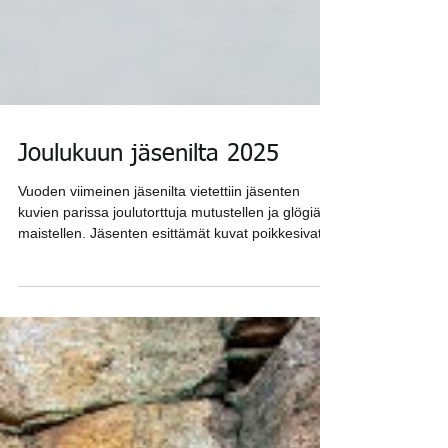
Joulukuun jäsenilta 2025
Vuoden viimeinen jäsenilta vietettiin jäsenten
kuvien parissa joulutorttuja mutustellen ja glögiä
maistellen. Jäsenten esittämät kuvat poikkesivat
mukavasti toisistaan, mikä entisestään lisäsi
mielenkiintoa. Illan tavoite siis täyttyi loistavasti.
Saimme nauttia hienoista kuvista ja kuvat
kirvoittivat mukavaa keskustelua. Salakamman
aiheena oli "kotiseutu". Hannele Putus oli illan
tuomarina. Heikki Sarparannan hieno kuva
hylkeistä sulatti Hansun sydämen ja voitti
joulukuun S