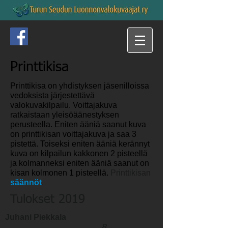
Printtikisa
Printtikisa on yhdistyksen jäsenilloissa
vedoksista järjestettävä
valokuvakilpailu. Voittajakuva
ratkaistaan yleisöäänestyksen
perusteella. Eniten ääniä saanut kuva
on printtikisan voittajakuva ja saa 3
pistettä. Toiseksi eniten ääniä kerännyt
kuva on kilpailun kakkonen 2 pisteellä
ja kolmanneksi eniten ääniä saanut on
kisan kolmonen 1 pisteellä.
Printtikisan
säännöt
.
Tulokset 2019
Juhani Piekkala
8