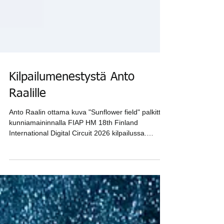
Kilpailumenestystä Anto
Raalille
Anto Raalin ottama kuva "Sunflower field" palkittiin
kunniamaininnalla FIAP HM 18th Finland
International Digital Circuit 2026 kilpailussa.
Hienoa - onnittelut Antolle. Kuva: Anto Raali