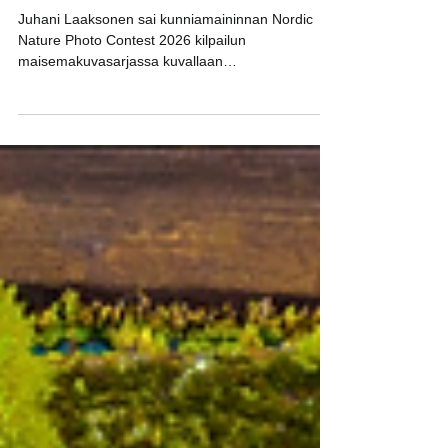
Kilpailumenestystä NNPC:ssa
2026
Juhani Laaksonen sai kunniamaininnan Nordic
Nature Photo Contest 2026 kilpailun
maisemakuvasarjassa kuvallaan
"Maailmankaikkeuden reunalla". Kuva: Juhani
Laaksonen Linkki palkittuihin kuviin:
https://nnpc.no/en/winners/268-2026