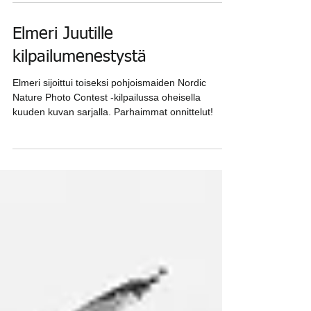
Jäsenemme Elmeri Juuti on voittanut GDT
European Wildlife Photographer of the Year 2022 -
kisassa 15-17-vuotiaiden sarjassa toisen...
Elmeri Juutille
kilpailumenestystä
Elmeri sijoittui toiseksi pohjoismaiden Nordic
Nature Photo Contest -kilpailussa oheisella
kuuden kuvan sarjalla. Parhaimmat onnittelut!