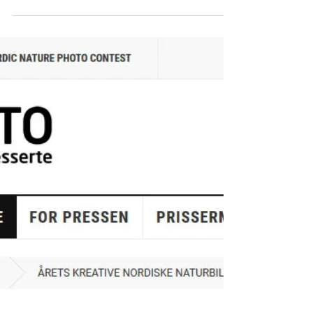
Risto Rauniolle. Elmeri valittiin Vuoden...