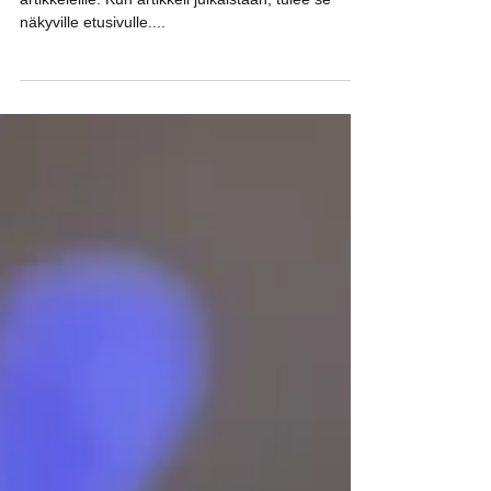
TSLK:n kotisivulle luotiin paikka mielenkiintoisille
artikkeleille. Kun artikkeli julkaistaan, tulee se
näkyville etusivulle....