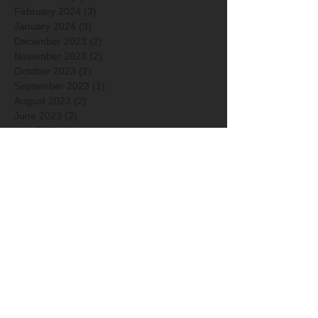
February 2024
(3)
3 posts
January 2024
(3)
3 posts
December 2023
(2)
2 posts
November 2023
(2)
2 posts
October 2023
(2)
2 posts
September 2023
(1)
1 post
August 2023
(2)
2 posts
June 2023
(2)
2 posts
May 2023
(1)
1 post
April 2023
(3)
3 posts
March 2023
(2)
2 posts
February 2023
(3)
3 posts
January 2023
(3)
3 posts
December 2022
(4)
4 posts
November 2022
(3)
3 posts
October 2022
(3)
3 posts
September 2022
(3)
3 posts
May 2022
(2)
2 posts
April 2022
(3)
3 posts
March 2022
(2)
2 posts
December 2021
(3)
3 posts