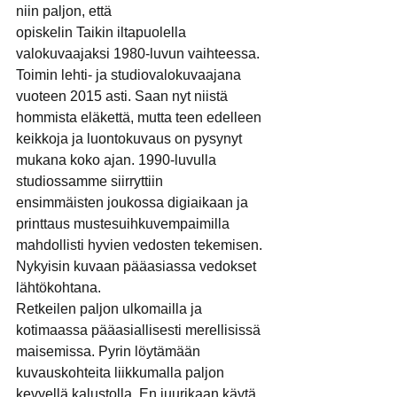
niin paljon, että
opiskelin Taikin iltapuolella 
valokuvaajaksi 1980-luvun vaihteessa. 
Toimin lehti- ja studiovalokuvaajana 
vuoteen 2015 asti. Saan nyt niistä 
hommista eläkettä, mutta teen edelleen 
keikkoja ja luontokuvaus on pysynyt 
mukana koko ajan. 1990-luvulla 
studiossamme siirryttiin
ensimmäisten joukossa digiaikaan ja 
printtaus mustesuihkuvempaimilla 
mahdollisti hyvien vedosten tekemisen. 
Nykyisin kuvaan pääasiassa vedokset 
lähtökohtana.
Retkeilen paljon ulkomailla ja 
kotimaassa pääasiallisesti merellisissä 
maisemissa. Pyrin löytämään 
kuvauskohteita liikkumalla paljon 
kevyellä kalustolla. En juurikaan käytä 