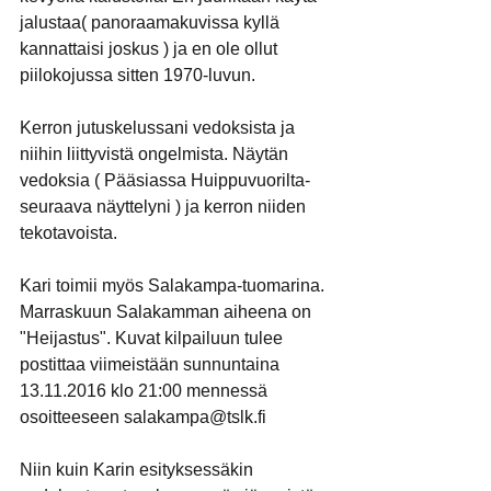
jalustaa( panoraamakuvissa kyllä 
kannattaisi joskus ) ja en ole ollut 
piilokojussa sitten 1970-luvun.
Kerron jutuskelussani vedoksista ja 
niihin liittyvistä ongelmista. Näytän 
vedoksia ( Pääsiassa Huippuvuorilta- 
seuraava näyttelyni ) ja kerron niiden 
tekotavoista.
Kari toimii myös Salakampa-tuomarina. 
Marraskuun Salakamman aiheena on 
"Heijastus". Kuvat kilpailuun tulee 
postittaa viimeistään sunnuntaina 
13.11.2016 klo 21:00 mennessä 
osoitteeseen salakampa@tslk.fi
Niin kuin Karin esityksessäkin 