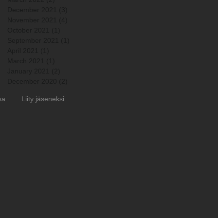
December 2021
(3)
3 posts
November 2021
(4)
4 posts
October 2021
(1)
1 post
September 2021
(1)
1 post
April 2021
(1)
1 post
March 2021
(1)
1 post
January 2021
(2)
2 posts
December 2020
(2)
2 posts
sa
Liity jäseneksi