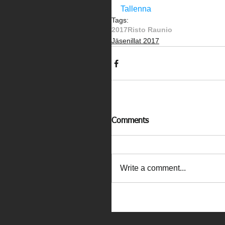
Tallenna
Tags:
2017
Risto Raunio
Jäsenillat 2017
Comments
Write a comment...