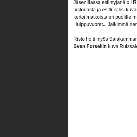
Jäsenillassa esiintyjänä oli 
R
historiasta ja esitti kaksi kuv
kertoi matkoista eri puolille 
Huippuvuoret... Jälkimmäinen
Risto hoiti myös Salakamman t
Sven Forsellin
 kuva Ruissal