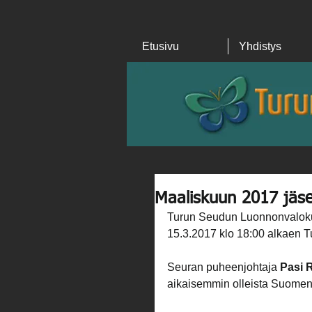
Etusivu
Yhdistys
Maaliskuun 2017 jäse
Turun Seudun Luonnonvalokuva
15.3.2017 klo 18:00 alkaen T
Seuran puheenjohtaja 
Pasi 
aikaisemmin olleista Suomen 