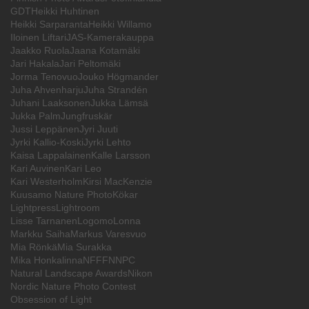
GDT
Heikki Huhtinen
Heikki Sarparanta
Heikki Willamo
Iloinen Liftari
JAS-Kamerakauppa
Jaakko Ruola
Jaana Kotamäki
Jari Hakala
Jari Peltomäki
Jorma Tenovuo
Jouko Högmander
Juha Ahvenharju
Juha Strandén
Juhani Laaksonen
Jukka Lämsä
Jukka Palm
Jungfruskär
Jussi Leppänen
Jyri Juuti
Jyrki Kallio-Koski
Jyrki Lehto
Kaisa Lappalainen
Kalle Larsson
Kari Auvinen
Kari Leo
Kari Westerholm
Kirsi MacKenzie
Kuusamo Nature Photo
Kökar
Lightpress
Lightroom
Lisse Tarnanen
Logomo
Lonna
Markku Saiha
Markus Varesvuo
Mia Rönkä
Mia Surakka
Mika Honkalinna
NFFF
NNPC
Natural Landscape Awards
Nikon
Nordic Nature Photo Contest
Obsession of Light