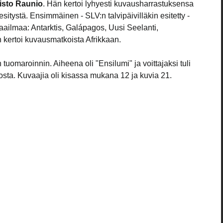
isto Raunio
. Hän kertoi lyhyesti kuvausharrastuksensa 
aesitystä. Ensimmäinen - SLV:n talvipäivilläkin esitetty - 
maailmaa: Antarktis, Galápagos, Uusi Seelanti, 
 kertoi kuvausmatkoista Afrikkaan.
uomaroinnin. Aiheena oli "Ensilumi" ja voittajaksi tuli 
osta. Kuvaajia oli kisassa mukana 12 ja kuvia 21.