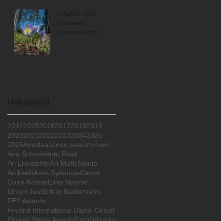
TSLK:n retki
Hämeen
kylmänkukan
maisemiin
Hakusanat
2014
2015
2016
2017
2018
2019
2020
2021
2022
2023
2024
2025
2026
Ainutlaatuinen saaristomeri
Ana Schorin
Anto Raali
Ari Linkolehto
Ari-Matti Nikula
Artikkelit
Asko Sydänoja
Canon
Color-Kolmio
Elina Nuortie
Elmeri Juuti
Erkko Badermann
FEP Awards
Finland International Digital Circuit
Finnish Photo Awards
Fotofinlandia