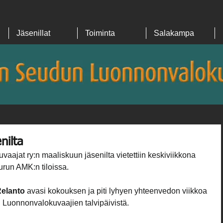
Jäsenillat
Toiminta
Salakampa
nilta
ajat ry:n maaliskuun jäsenilta vietettiin keskiviikkona 
urun AMK:n tiloissa.
Relanto
 avasi kokouksen ja piti lyhyen yhteenvedon viikkoa 
Luonnonvalokuvaajien talvipäivistä.