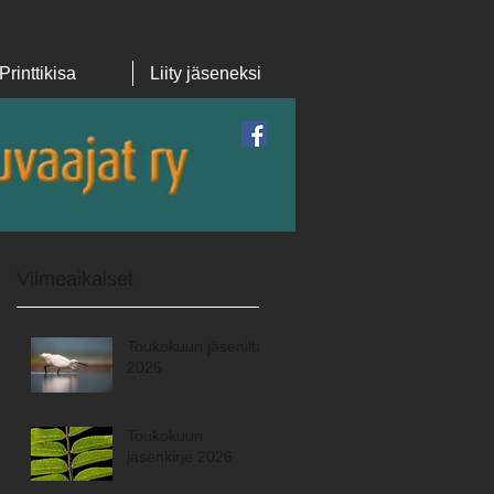
Printtikisa
Liity jäseneksi
Featured Posts
Viimeaikaiset
Toukokuun jäsenilta
2026
Toukokuun
jäsenkirje 2026