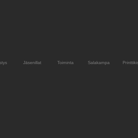
stys
Jäsenillat
Toiminta
Salakampa
Printtiki